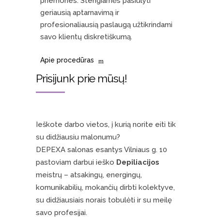
priemones. Stengiamės pasiūlyti
geriausią aptarnavimą ir
profesionaliausią paslaugą užtikrindami
savo klientų diskretiškumą.
Apie procedūras
Prisijunk prie mūsų!
Ieškote darbo vietos, į kurią norite eiti tik
su didžiausiu malonumu?
DEPEXA salonas esantys Vilniaus g. 10
pastoviam darbui ieško
Depiliacijos
meistrų – atsakingų, energingų,
komunikabilių, mokančių dirbti kolektyve,
su didžiausiais norais tobulėti ir su meilę
savo profesijai.