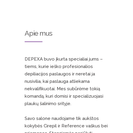
Apie mus
DEPEXA buvo įkurta specialiai jums –
tiems, kurie ieško profesionalios
depiliacijos paslaugos ir neretai ja
nusivilia, kai paslauga atliekama
nekvalifikuotai. Mes subūrėme tokią
komandą, kuri domisi ir specializuojasi
plaukų šalinimo srityje.
Savo salone naudojame tik aukštos
kokybės Cirepil ir Reference vaškus bei