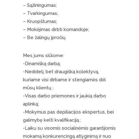
– Sąžiningumas;
– Tvarkingumas;
– Kruopštumas;
– Mokėjimas dirbti komandoje;
– Be žalingų įpročių
Mes jums siūlome:
-Dinamišką darbą;
-Nedidelį, bet draugišką kolektyvą,
kuriame visi dirbame ir stengiamės dėl
mūsų klientų ;
-Visas darbo priemones ir jaukią darbo
aplinką;
-Mokymus pas depiliacijos ekspertus, bei
galimybę kelti kvalifikaciją.;
-Laiku su visomis socialinėmis garantijomis
mokamą konkurencingą atlyginimą ir nuo