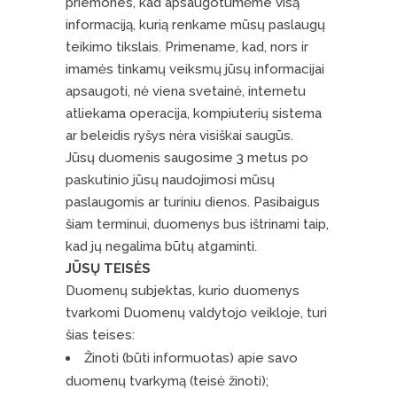
priemones, kad apsaugotumėme visą
informaciją, kurią renkame mūsų paslaugų
teikimo tikslais. Primename, kad, nors ir
imamės tinkamų veiksmų jūsų informacijai
apsaugoti, nė viena svetainė, internetu
atliekama operacija, kompiuterių sistema
ar beleidis ryšys nėra visiškai saugūs.
Jūsų duomenis saugosime 3 metus po
paskutinio jūsų naudojimosi mūsų
paslaugomis ar turiniu dienos. Pasibaigus
šiam terminui, duomenys bus ištrinami taip,
kad jų negalima būtų atgaminti.
JŪSŲ TEISĖS
Duomenų subjektas, kurio duomenys
tvarkomi Duomenų valdytojo veikloje, turi
šias teises:
Žinoti (būti informuotas) apie savo
duomenų tvarkymą (teisė žinoti);