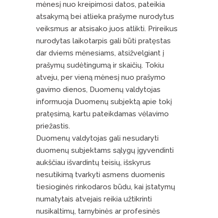
mėnesį nuo kreipimosi datos, pateikia
atsakymą bei atlieka prašyme nurodytus
veiksmus ar atsisako juos atlikti. Prireikus
nurodytas laikotarpis gali būti pratęstas
dar dviems mėnesiams, atsižvelgiant į
prašymų sudėtingumą ir skaičių. Tokiu
atveju, per vieną mėnesį nuo prašymo
gavimo dienos, Duomenų valdytojas
informuoja Duomenų subjektą apie tokį
pratęsimą, kartu pateikdamas vėlavimo
priežastis.
Duomenų valdytojas gali nesudaryti
duomenų subjektams sąlygų įgyvendinti
aukščiau išvardintų teisių, išskyrus
nesutikimą tvarkyti asmens duomenis
tiesioginės rinkodaros būdu, kai įstatymų
numatytais atvejais reikia užtikrinti
nusikaltimų, tarnybinės ar profesinės