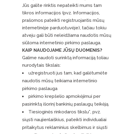
Jūs galite rinktis nepateikti mums tam
tikros informacijos (pvz. Informacijos,
prašomos pateikti registruojantis mūsų
internetinėje parduotuvėje), tačiau tokiu
atveju gali būti neleidžiama naudotis mūsų
siūloma internetinio pirkimo paslauga.
KAIP NAUDOJAME JŪSŲ DUOMENIS?
Galime naudoti surinktą informaciją toliau
nurodytais tikslais:
užregistruoti jus tam, kad galėtumėte
naudotis mūsų teikiama internetinio
pirkimo paslauga
pirkimo krepšelio apmokėjimui per
pasirinktą išorinį bankinių paslaugų teikėją.
Tiesioginės rinkodaros tikslu*, pvz.
siųsti naujienlaiškius, pateikti individualiai
pritaikytus reklaminius skelbimus ir siųsti