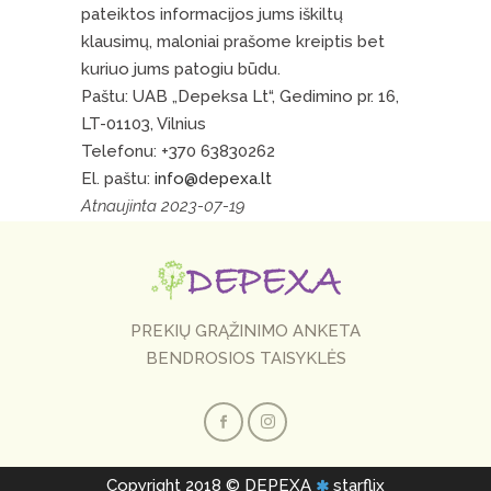
pateiktos informacijos jums iškiltų
klausimų, maloniai prašome kreiptis bet
kuriuo jums patogiu būdu.
Paštu: UAB „Depeksa Lt“, Gedimino pr. 16,
LT-01103, Vilnius
Telefonu: +370 63830262
El. paštu:
info@depexa.lt
Atnaujinta 2023-07-19
PREKIŲ GRĄŽINIMO ANKETA
BENDROSIOS TAISYKLĖS
Copyright 2018 © DEPEXA
starflix