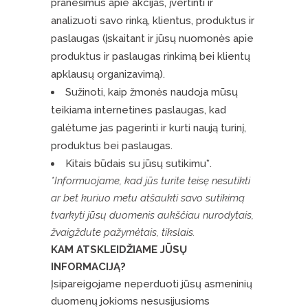
pranešimus apie akcijas, įvertinti ir
analizuoti savo rinką, klientus, produktus ir
paslaugas (įskaitant ir jūsų nuomonės apie
produktus ir paslaugas rinkimą bei klientų
apklausų organizavimą).
Sužinoti, kaip žmonės naudoja mūsų
teikiama internetines paslaugas, kad
galėtume jas pagerinti ir kurti naują turinį,
produktus bei paslaugas.
Kitais būdais su jūsų sutikimu*.
*Informuojame, kad jūs turite teisę nesutikti
ar bet kuriuo metu atšaukti savo sutikimą
tvarkyti jūsų duomenis aukščiau nurodytais,
žvaigždute pažymėtais, tikslais.
KAM ATSKLEIDŽIAME JŪSŲ
INFORMACIJĄ?
Įsipareigojame neperduoti jūsų asmeninių
duomenų jokioms nesusijusioms