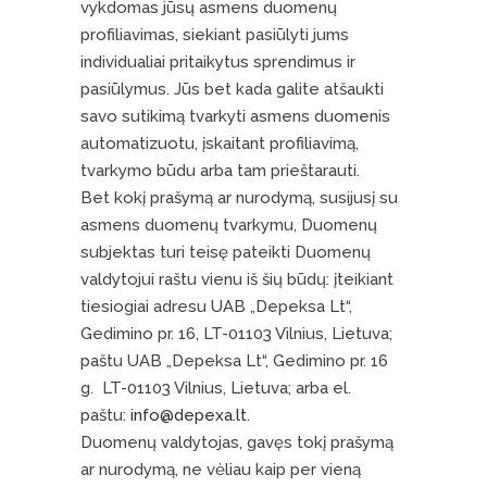
vykdomas jūsų asmens duomenų
profiliavimas, siekiant pasiūlyti jums
individualiai pritaikytus sprendimus ir
pasiūlymus. Jūs bet kada galite atšaukti
savo sutikimą tvarkyti asmens duomenis
automatizuotu, įskaitant profiliavimą,
tvarkymo būdu arba tam prieštarauti.
Bet kokį prašymą ar nurodymą, susijusį su
asmens duomenų tvarkymu, Duomenų
subjektas turi teisę pateikti Duomenų
valdytojui raštu vienu iš šių būdų: įteikiant
tiesiogiai adresu UAB „Depeksa Lt“,
Gedimino pr. 16, LT-01103 Vilnius, Lietuva;
paštu UAB „Depeksa Lt“, Gedimino pr. 16
g. LT-01103 Vilnius, Lietuva; arba el.
paštu:
info@depexa.lt
.
Duomenų valdytojas, gavęs tokį prašymą
ar nurodymą, ne vėliau kaip per vieną