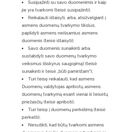
Susipažinti su savo duomenimis ir kaip
jie yra tvarkomi (teisė susipažinti);
Reikalauti ištaisyti, arba, atsižvelgiant į
asmens duomenų tvarkymo tikslus,
papildyti asmens neišsamius asmens
duomenis (teisė ištaisyti);
Savo duomenis sunaikinti arba
sustabdyti savo duomenų tvarkymo
veiksmus (išskyrus saugojimą) (teisė
sunaikinti ir teisė „būti pamirštam“);
Turi teisę reikalauti, kad asmens
Duomenų valdytojas apribotų asmens
duomenų tvarkymą esant vienai iš teisėtų
priežasčių (teisė apriboti);
Turi teisę į duomenų perkėlimą (teisė
perkelti);
Nesutikti, kad būtų tvarkomi asmens