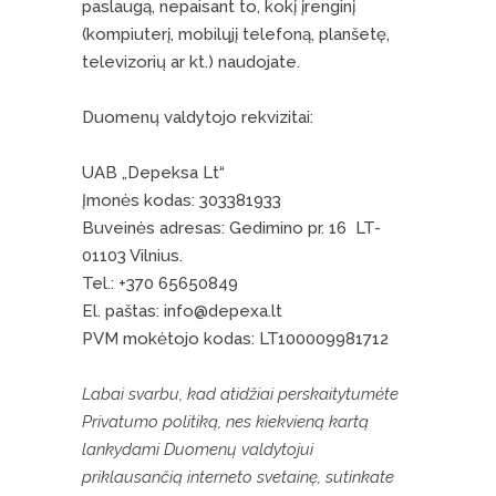
paslaugą, nepaisant to, kokį įrenginį
(kompiuterį, mobilųjį telefoną, planšetę,
televizorių ar kt.) naudojate.
Duomenų valdytojo rekvizitai:
UAB „Depeksa Lt“
Įmonės kodas: 303381933
Buveinės adresas: Gedimino pr. 16 LT-
01103 Vilnius.
Tel.: +370 65650849
El. paštas: info@depexa.lt
PVM mokėtojo kodas: LT100009981712
Labai svarbu, kad atidžiai perskaitytumėte
Privatumo politiką, nes kiekvieną kartą
lankydami Duomenų valdytojui
priklausančią interneto svetainę, sutinkate