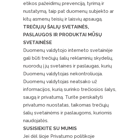
etikos pažeidimų prevenciją, tyrimą ir
nustatymą, taip pat duomenų subjekto ar
kitų asmenų teisių ir laisvių apsaugą.
TREČIŲJŲ ŠALIŲ SVETAINĖS,
PASLAUGOS IR PRODUKTAI MŪSŲ
SVETAINĖSE
Duomenų valdytojo interneto svetainėje
gali būti trečiųjų šalių reklaminių skydelių,
nuorodų į jų svetaines ir paslaugas, kurių
Duomenų valdytojas nekontroliuoja.
Duomenų valdytojas neatsako už
informacijos, kurią surinko trečiosios šalys,
saugą ir privatumą. Turite perskaityti
privatumo nuostatas, taikomas trečiųjų
šalių svetainėms ir paslaugoms, kuriomis
naudojatės.
SUSISIEKITE SU MUMIS
Jei dėl šioje Privatumo politikoje