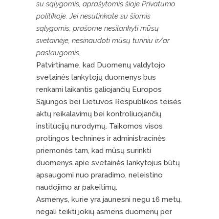
su sąlygomis, aprašytomis šioje Privatumo
politikoje. Jei nesutinkate su šiomis
sąlygomis, prašome nesilankyti mūsų
svetainėje, nesinaudoti mūsų turiniu ir/ar
paslaugomis.
Patvirtiname, kad Duomenų valdytojo
svetainės lankytojų duomenys bus
renkami laikantis galiojančių Europos
Sąjungos bei Lietuvos Respublikos teisės
aktų reikalavimų bei kontroliuojančių
institucijų nurodymų. Taikomos visos
protingos techninės ir administracinės
priemonės tam, kad mūsų surinkti
duomenys apie svetainės lankytojus būtų
apsaugomi nuo praradimo, neleistino
naudojimo ar pakeitimų.
Asmenys, kurie yra jaunesni negu 16 metų,
negali teikti jokių asmens duomenų per