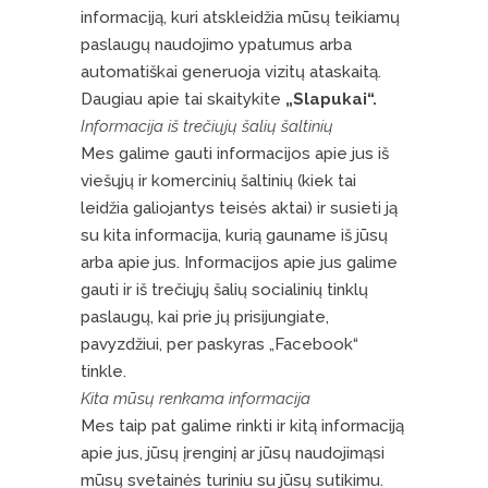
informaciją, kuri atskleidžia mūsų teikiamų
paslaugų naudojimo ypatumus arba
automatiškai generuoja vizitų ataskaitą.
Daugiau apie tai skaitykite
„Slapukai“.
Informacija iš trečiųjų šalių šaltinių
Mes galime gauti informacijos apie jus iš
viešųjų ir komercinių šaltinių (kiek tai
leidžia galiojantys teisės aktai) ir susieti ją
su kita informacija, kurią gauname iš jūsų
arba apie jus. Informacijos apie jus galime
gauti ir iš trečiųjų šalių socialinių tinklų
paslaugų, kai prie jų prisijungiate,
pavyzdžiui, per paskyras „Facebook“
tinkle.
Kita mūsų renkama informacija
Mes taip pat galime rinkti ir kitą informaciją
apie jus, jūsų įrenginį ar jūsų naudojimąsi
mūsų svetainės turiniu su jūsų sutikimu.