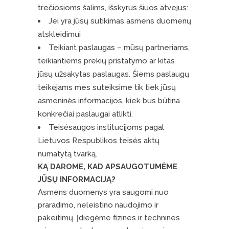
trečiosioms šalims, išskyrus šiuos atvejus:
Jei yra jūsų sutikimas asmens duomenų
atskleidimui
Teikiant paslaugas – mūsų partneriams,
teikiantiems prekių pristatymo ar kitas
jūsų užsakytas paslaugas. Šiems paslaugų
teikėjams mes suteiksime tik tiek jūsų
asmeninės informacijos, kiek bus būtina
konkrečiai paslaugai atlikti.
Teisėsaugos institucijoms pagal
Lietuvos Respublikos teisės aktų
numatytą tvarką.
KĄ DAROME, KAD APSAUGOTUMĖME
JŪSŲ INFORMACIJĄ?
Asmens duomenys yra saugomi nuo
praradimo, neleistino naudojimo ir
pakeitimų. Įdiegėme fizines ir technines