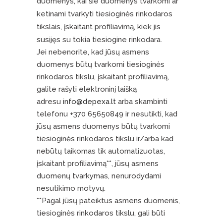
duomenys, kai šie duomenys tvarkomi ar
ketinami tvarkyti tiesioginės rinkodaros
tikslais, įskaitant profiliavimą, kiek jis
susijęs su tokia tiesiogine rinkodara.
Jei nebenorite, kad jūsų asmens
duomenys būtų tvarkomi tiesioginės
rinkodaros tikslu, įskaitant profiliavimą,
galite rašyti elektroninį laišką
adresu
info@depexa.lt
arba skambinti
telefonu +370 65650849 ir nesutikti, kad
jūsų asmens duomenys būtų tvarkomi
tiesioginės rinkodaros tikslu ir/arba kad
nebūtų taikomas tik automatizuotas,
įskaitant profiliavimą**, jūsų asmens
duomenų tvarkymas, nenurodydami
nesutikimo motyvų.
**Pagal jūsų pateiktus asmens duomenis,
tiesioginės rinkodaros tikslu, gali būti