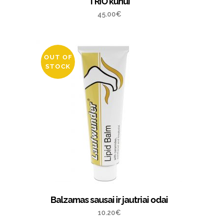
TRIO kūnui
45.00
€
OUT OF
STOCK
Balzamas sausai ir jautriai odai
10.20
€