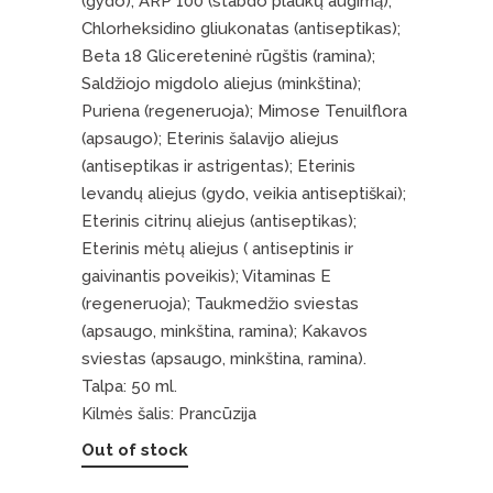
(gydo); ARP 100 (stabdo plaukų augimą);
Chlorheksidino gliukonatas (antiseptikas);
Beta 18 Glicereteninė rūgštis (ramina);
Saldžiojo migdolo aliejus (minkština);
Puriena (regeneruoja); Mimose Tenuilflora
(apsaugo); Eterinis šalavijo aliejus
(antiseptikas ir astrigentas); Eterinis
levandų aliejus (gydo, veikia antiseptiškai);
Eterinis citrinų aliejus (antiseptikas);
Eterinis mėtų aliejus ( antiseptinis ir
gaivinantis poveikis); Vitaminas E
(regeneruoja); Taukmedžio sviestas
(apsaugo, minkština, ramina); Kakavos
sviestas (apsaugo, minkština, ramina).
Talpa: 50 ml.
Kilmės šalis: Prancūzija
Out of stock