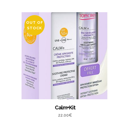
OUT OF
STOCK
Calm+Kit
22.00
€