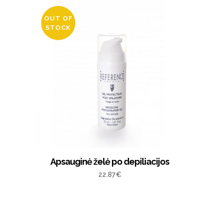
OUT OF
STOCK
Apsauginė želė po depiliacijos
22.87
€