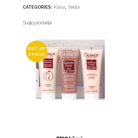
CATEGORIES:
Kūnui
,
Veidui
Susiję produktai
OUT OF
STOCK